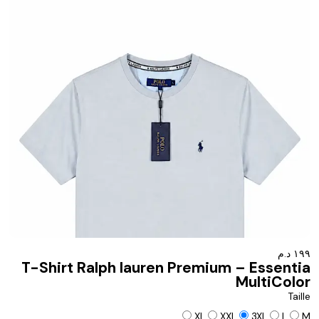
١٩٩ د.م
T-Shirt Ralph lauren Premium – Essentia
MultiColor
Taille
XL
XXL
3XL
L
M