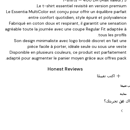
Le t-shirt essentiel revisité en version premium.
Le Essentia MultiColor est conçu pour offrir un équilibre parfait
entre confort quotidien, style épuré et polyvalence.
Fabriqué en coton doux et respirant, il garantit une sensation
agréable toute la journée avec une coupe Regular Fit adaptée à
tous les profils.
Son design minimaliste avec logo brodé discret en fait une
pièce facile à porter, idéale seule ou sous une veste.
Disponible en plusieurs couleurs, ce produit est parfaitement
adapté pour augmenter le panier moyen grâce aux offres pack.
Honest Reviews
add
اكتب تقييمًا
ب تقييمًا
معاينة
close
ك عن تجربتك؟
chevron_left
chevron_right