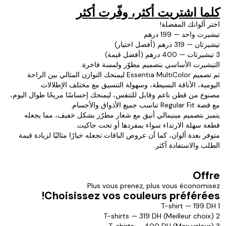
كلما اشتريت أكثر، وفّرت أكثر
اختر ألوانك المفضلة!
تيشيرت واحد — 199 درهم
تيشيرتان — 319 درهم (أفضل اختيار)
3 تيشيرتات — 400 درهم (أفضل قيمة)
التيشيرت الأساسي بتصميم مطوّر ولمسة فاخرة.
تم تصميم Essentia MultiColor ليمنحك التوازن المثالي بين الراحة
اليومية، الأناقة البسيطة، وسهولة التنسيق مع مختلف الإطلالات.
مصنوع من قطن ناعم وقابل للتنفس، ليمنحك إحساسًا مريحًا طوال اليوم،
مع قصة Regular Fit تناسب جميع الأذواق والأجسام.
يتميز بتصميم مينيمالي أنيق مع شعار مطرّز بشكل خفيف، مما يجعله
قطعة سهلة الارتداء سواء بمفردها أو تحت جاكيت.
متوفر بعدة ألوان، كما أن عروض الباقات تجعله خيارًا مثاليًا لزيادة قيمة
الطلب والاستفادة أكثر.
Offre
Plus vous prenez, plus vous économisez
Choisissez vos couleurs préférées!
1 T-shirt — 199 DH
2 T-shirts — 319 DH (Meilleur choix)
3 T-shirts — 400 DH (Max valeur)