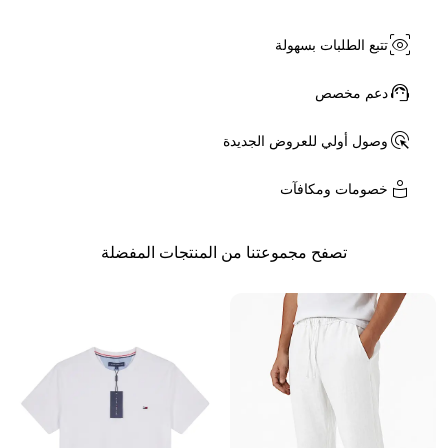
eye_tracking
تتبع الطلبات بسهولة
Support_Agent
دعم مخصص
ads_click
وصول أولي للعروض الجديدة
for_you
خصومات ومكافآت
تصفح مجموعتنا من المنتجات المفضلة