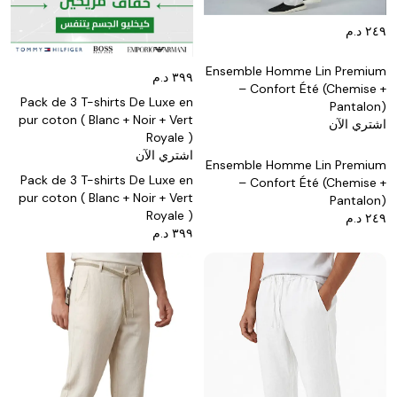
٢٤٩ د.م
Ensemble Homme Lin Premium
٣٩٩ د.م
– Confort Été (Chemise +
Pack de 3 T-shirts De Luxe en
Pantalon)
pur coton ( Blanc + Noir + Vert
اشتري الآن
Royale )
اشتري الآن
Ensemble Homme Lin Premium
Pack de 3 T-shirts De Luxe en
– Confort Été (Chemise +
pur coton ( Blanc + Noir + Vert
Pantalon)
Royale )
٢٤٩ د.م
٣٩٩ د.م