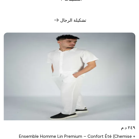
arrow_right_alt
تشكيلة الرجال
Ensemble Homme Lin Premium – Confort Été (Chemise +